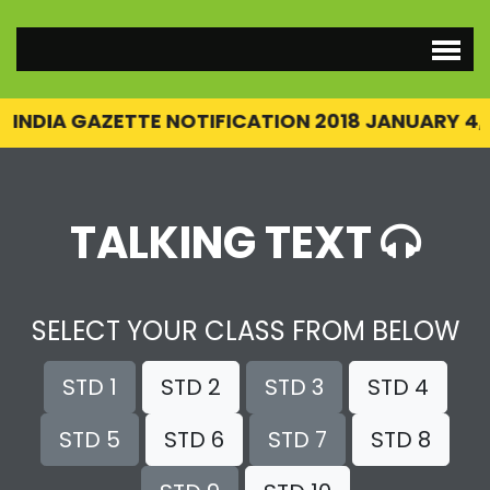
DIA GAZETTE NOTIFICATION 2018 JANUARY 4,
IND
TALKING TEXT
SELECT YOUR CLASS FROM BELOW
STD 1
STD 2
STD 3
STD 4
STD 5
STD 6
STD 7
STD 8