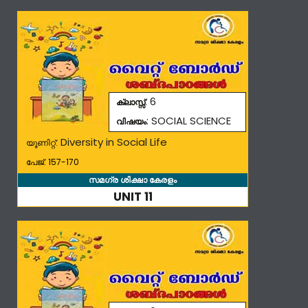
: 6
ക്ലാസ്സ്
: SOCIAL SCIENCE
വിഷയം
Diversity in Social Life
യൂണിറ്റ്:
പേജ്: 157-170
സമഗ്ര ശിക്ഷാ കേരളം
UNIT 11