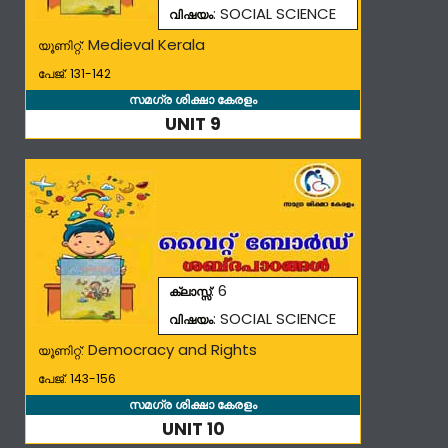
: SOCIAL SCIENCE
വിഷയം
Medieval Kerala
യൂണിറ്റ്:
പേജ്: 131-142
സമഗ്ര ശിക്ഷാ കേരളം
UNIT 9
: 6
ക്ലാസ്സ്
: SOCIAL SCIENCE
വിഷയം
Democracy and Rights
യൂണിറ്റ്:
പേജ്: 143-156
സമഗ്ര ശിക്ഷാ കേരളം
UNIT 10