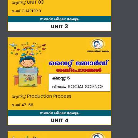
UNIT 03
യൂണിറ്റ്:
പേജ്: CHAPTER 3
സമഗ്ര ശിക്ഷാ കേരളം
UNIT 3
: 6
ക്ലാസ്സ്
: SOCIAL SCIENCE
വിഷയം
Production Process
യൂണിറ്റ്:
പേജ്: 47-58
സമഗ്ര ശിക്ഷാ കേരളം
UNIT 4