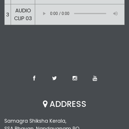
AUDIO
3
CLIP 03
ADDRESS
Samagra Shiksha Kerala,
SSA Bhavan, Nandavanam PO