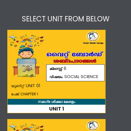
SELECT UNIT FROM BELOW
: 6
ക്ലാസ്സ്
: SOCIAL SCIENCE
വിഷയം
UNIT 01
യൂണിറ്റ്:
പേജ്: CHAPTER 1
സമഗ്ര ശിക്ഷാ കേരളം
UNIT 1