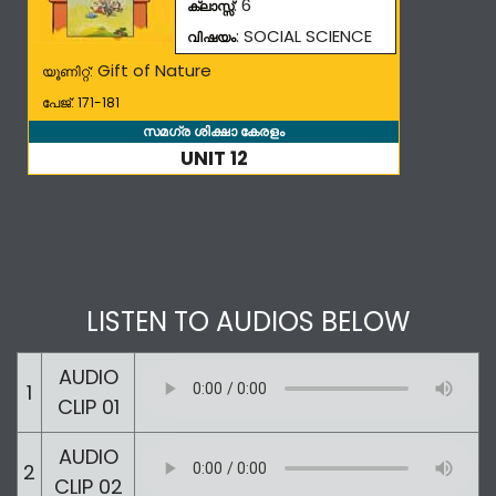
: 6
ക്ലാസ്സ്
: SOCIAL SCIENCE
വിഷയം
Gift of Nature
യൂണിറ്റ്:
പേജ്: 171-181
സമഗ്ര ശിക്ഷാ കേരളം
UNIT 12
LISTEN TO AUDIOS BELOW
AUDIO
1
CLIP 01
AUDIO
2
CLIP 02