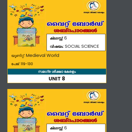
: 6
ക്ലാസ്സ്
: SOCIAL SCIENCE
വിഷയം
Medieval World
യൂണിറ്റ്:
പേജ്: 119-130
സമഗ്ര ശിക്ഷാ കേരളം
UNIT 8
: 6
ക്ലാസ്സ്