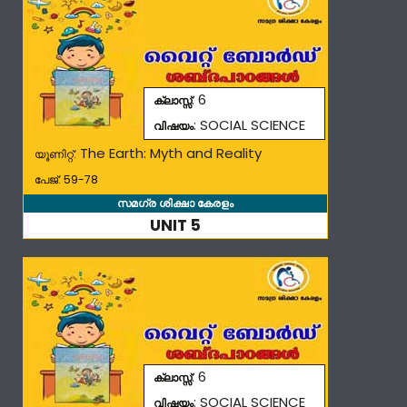
: 6
ക്ലാസ്സ്
: SOCIAL SCIENCE
വിഷയം
The Earth: Myth and Reality
യൂണിറ്റ്:
പേജ്: 59-78
സമഗ്ര ശിക്ഷാ കേരളം
UNIT 5
: 6
ക്ലാസ്സ്
: SOCIAL SCIENCE
വിഷയം