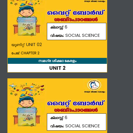
: 6
ക്ലാസ്സ്
: SOCIAL SCIENCE
വിഷയം
UNIT 02
യൂണിറ്റ്:
പേജ്: CHAPTER 2
സമഗ്ര ശിക്ഷാ കേരളം
UNIT 2
: 6
ക്ലാസ്സ്
: SOCIAL SCIENCE
വിഷയം