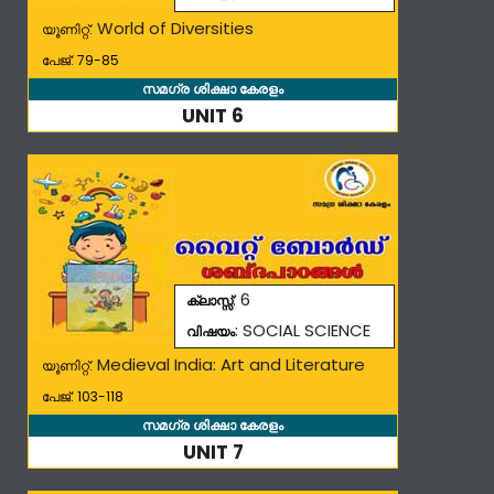
World of Diversities
യൂണിറ്റ്:
പേജ്: 79-85
സമഗ്ര ശിക്ഷാ കേരളം
UNIT 6
: 6
ക്ലാസ്സ്
: SOCIAL SCIENCE
വിഷയം
Medieval India: Art and Literature
യൂണിറ്റ്:
പേജ്: 103-118
സമഗ്ര ശിക്ഷാ കേരളം
UNIT 7